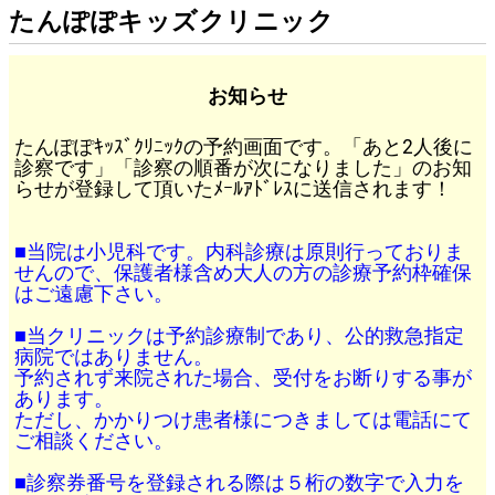
たんぽぽキッズクリニック
お知らせ
たんぽぽｷｯｽﾞｸﾘﾆｯｸの予約画面です。「あと2人後に
診察です」「診察の順番が次になりました」のお知
らせが登録して頂いたﾒｰﾙｱﾄﾞﾚｽに送信されます！
■当院は小児科です。内科診療は原則行っておりま
せんので、保護者様含め大人の方の診療予約枠確保
はご遠慮下さい。
■当クリニックは予約診療制であり、公的救急指定
病院ではありません。
予約されず来院された場合、受付をお断りする事が
あります。
ただし、かかりつけ患者様につきましては電話にて
ご相談ください。
■診察券番号を登録される際は５桁の数字で入力を