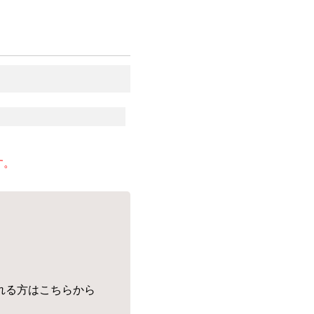
す。
れる方はこちらから