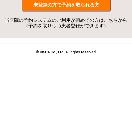
未登録の方で予約を取られる方
当医院の予約システムのご利用が初めての方はこちらから
（予約を取りつつ患者登録ができます）
© VISCA Co., Ltd. All rights reserved.