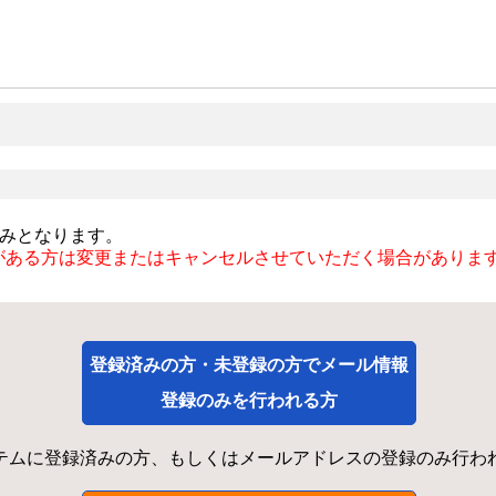
のみとなります。
がある方は
変更またはキャンセル
させていただく場合がありま
登録済みの方・未登録の方でメール情報
登録のみを行われる方
テムに登録済みの方、もしくはメールアドレスの登録のみ行わ