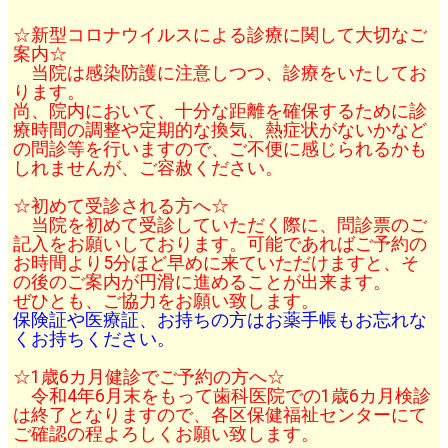
☆新型コロナウイルスによる診療に関して大切なご
案内☆
当院は感染防護に注意しつつ、診療をいたしてお
ります。
尚、院内において、十分な距離を確保するために診
療時間の調整や定期的な換気、熱症状がないかなど
の問診等を行いますので、ご不便に感じられるかも
しれませんが、ご容赦ください。
☆初めて受診される方へ☆
当院を初めて受診していただく際に、問診票のご
記入をお願いしております。可能であれば
ご予約の
お時間より5分ほど早め
に来ていただけますと、そ
の後のご案内が円滑に進めることが出来ます。
ぜひとも、ご協力をお願い致します。
保険証や医療証、お持ちの方はお薬手帳もお忘れな
くお持ちください。
☆1歳6カ月健診でご予約の方へ☆
令和4年6月末をもって歯科医院での1歳6カ月検診
は終了となりますので、各区保健福祉センターにて
ご確認の程よろしくお願い致します。