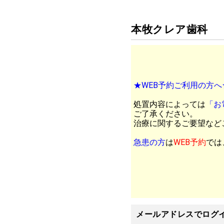
本牧クレア歯科
★WEB予約ご利用の方へ
処置内容によっては
「お
ご了承ください。
治療に関するご要望など
急患の方
は
WEB予約
では
メールアドレスでログ